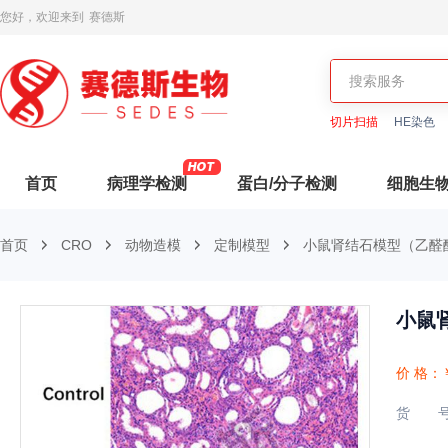
您好，欢迎来到
赛德斯
切片扫描
HE染色
首页
病理学检测
蛋白/分子检测
细胞生
首页
CRO
动物造模
定制模型
小鼠肾结石模型（乙醛
小鼠
价 格：
货