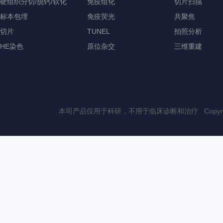
硬组织分切/脱钙/软化
免疫组化
切片扫描
标本包埋
免疫荧光
共聚焦
切片
TUNEL
拍照分析
HE染色
原位杂交
三维重建
本司产品仅用于科研，不用于临床诊断和治疗 Copyri